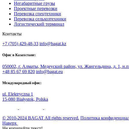
Негабаритные грузы
Проектные перевозки
Перевозка спецтехники
Перевозка сельхозтехники
Логистический терминал
Контакты
+7 (705) 429-48-33
info@bagat.kz
Офис в Казахстане:
050002, г. Алматы, Медеуский район, ул. Жангельдина, д. 1, н.п
+48 85 67 69 820
info@bagat.eu
Международный офис:
ul. Elektryczna 1
15-080 Białystok, Polska
© 2010-2024 BAGAT All rights reserved.
Политика конфиденциа
Наверх
Не копируйте текст!