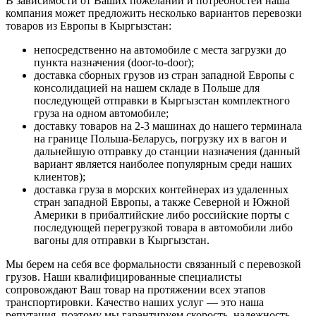
В зависимости от Ваших пожеланий и потребностей наша
компания
может предл
ожить несколько вариантов перевозки
товаров из Европы в Кыргызстан
:
непосредственно на автомобиле с места загрузки до
пункта назначения (
door-to-door)
;
доставка сборных грузов из стран западной Европы с
консолидацией на нашем складе в Польше для
последующей отправки в Кыргызстан комплектного
груза на одном автомобиле;
доставку товаров на 2-3 машинах до нашего терминала
на границе Польша-Беларусь, погрузку их в вагон и
дальнейшую отправку до станции назначения (данный
вариант является наиболее популярным среди наших
клиентов)
;
доставка груза в морских контейнерах из удаленных
стран западной Европы, а также Северной и Южной
Америки в прибалтийские либо российские порты с
последующей перегрузкой товара в автомобили либо
вагоны для отправки в Кыргызстан.
Мы берем на себя все формальности связанный с перевозкой
грузов. Наши квалифицированные специалисты
сопровождают Ваш товар на протяжении всех этапов
транспортировки. Качество наших услуг — это наша
репутация, поэтому мы гарантируем скорость, надежность,