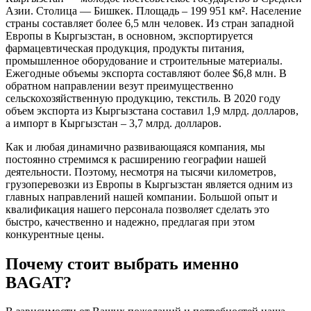
Азии. Столица — Бишкек. Площадь – 199 951 км². Население
страны составляет более 6,5 млн человек. Из стран западной
Европы в Кыргызстан, в основном, экспортируется
фармацевтическ
ая
продукци
я
, продукты питания,
промышленное оборудование и строительные материалы.
Ежегодные объемы экспорта составляют более $6,8 млн. В
обратном направлении везут преимущественно
сельскохозяйственную продукцию, текстиль. В 20
20
году
объем экспорта из Кыргызстана
составил
1
,9 млрд. долларов,
а импорт в Кыргызстан –
3
,7 млрд. долларов.
Как и любая динамично развивающаяся компания, мы
постоянно стремимся к расширению географии нашей
деятельности. Поэтому, несмотря на тысячи километров,
грузоперевозки из Европы в Кыргызстан является одним из
главных направлений нашей компании.
Большой о
пыт и
квалификация нашего персонала позвол
яет
сделать это
быстро, качественно и надежно, предлагая при этом
конкурентные цены.
Почему стоит выбрать именно
BAGAT?